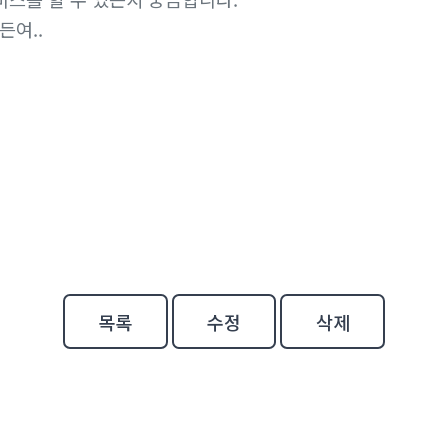
든여..
목록
수정
삭제