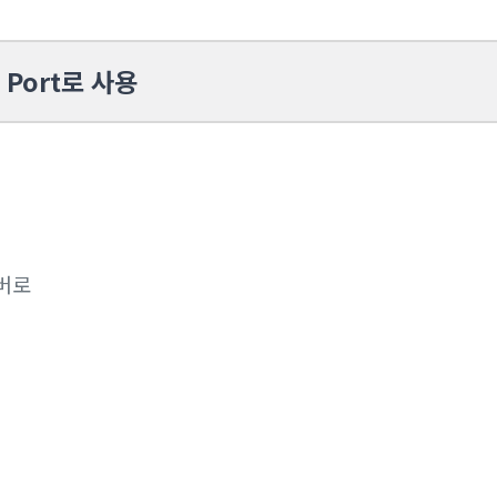
 Port로 사용
버로